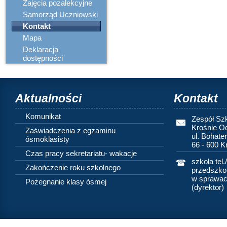
Zajęcia pozalekcyjne
Samorząd Uczniowski
Kontakt
Mapa
Deklaracja
dostępności
Aktualności
Kontakt
Komunikat
Zespół Sz
Krośnie O
Zaświadczenia z egzaminu
ul. Bohate
ósmoklasisty
66 - 600 
Czas pracy sekretariatu- wakacje
szkoła tel.
Zakończenie roku szkolnego
przedszkol
w sprawach
Pożegnanie klasy ósmej
(dyrektor)