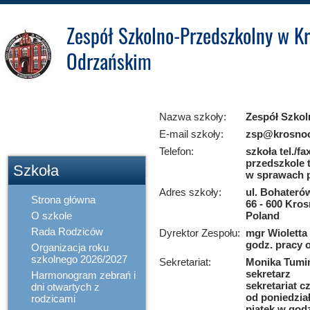
Zespół Szkolno-Przedszkolny w Kr
Odrzańskim
Kontakt
Zakładowy Fundusz
Nazwa szkoły:
Zespół Szkol
Świadczeń
E-mail szkoły:
zsp@krosnood
Socjalnych
Telefon:
szkoła tel./fa
przedszkole t
Szkoła
w sprawach pi
Adres szkoły:
ul. Bohateró
Strona główna
66 - 600 Kro
O szkole
Poland
Rada Rodziców
Dyrektor Zespołu:
mgr Wioletta
godz. pracy o
Organizacja roku
szkolnego 2026/2027
Sekretariat:
Monika Tumi
sekretarz
Harmonogram zebrań i
sekretariat c
dni otwartych z
od poniedzia
rodzicami
piątek w god