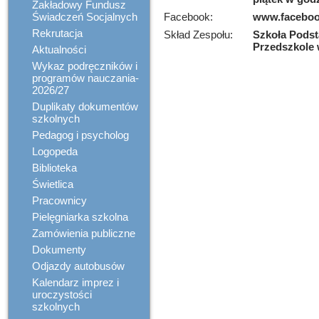
Zakładowy Fundusz
Świadczeń Socjalnych
Facebook:
www.faceboo
Rekrutacja
Skład Zespołu:
Szkoła Podst
Przedszkole
Aktualności
Wykaz podręczników i
programów nauczania-
2026/27
Duplikaty dokumentów
szkolnych
Pedagog i psycholog
Logopeda
Biblioteka
Świetlica
Pracownicy
Pielęgniarka szkolna
Zamówienia publiczne
Dokumenty
Odjazdy autobusów
Kalendarz imprez i
uroczystości
szkolnych