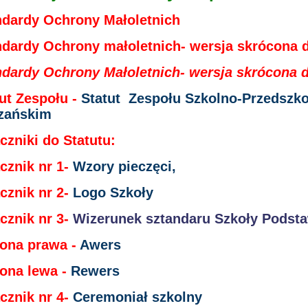
ndardy Ochrony Ma
łoletnich
dardy Ochrony małoletnich- wersja skrócona dla
dardy Ochrony Małoletnich- wersja skrócona dla
ut Zespołu -
Statut Zespołu Szkolno-Przedszk
zańskim
ączniki do Statutu:
cznik nr 1-
Wzory pieczęci,
cznik nr 2-
Logo Szkoły
cznik nr 3-
Wizerunek sztandaru Szkoły Podsta
rona prawa -
Awers
rona lewa -
Rewers
cznik nr 4-
Ceremoniał szkolny