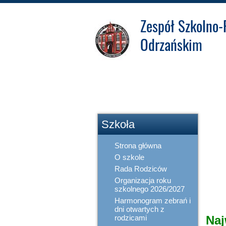
Zespół Szkolno-
Odrzańskim
Dok
Zakładowy Fundusz
Świadczeń
Socjalnych
Szkoła
Strona główna
O szkole
Rada Rodziców
Organizacja roku
szkolnego 2026/2027
Harmonogram zebrań i
dni otwartych z
rodzicami
Naj