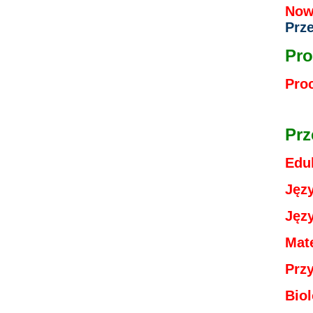
Now
Prz
Pro
Pro
Prz
Edu
Języ
Języ
Mat
Prz
Bio