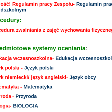
ość! Regulamin pracy Zespołu-
Regulamin pra
edszkolnym
cedury:
cedura zwalniania z zajęć wychowania fizyczn
edmiotowe systemy oceniania
:
kacja wczesnoszkolna-
Edukacja wczesnoszko
k polski -
Język polski
k niemiecki/ język angielski-
Język obcy
ematyka -
Matematyka
yroda
-
Przyroda
logia-
BIOLOGIA