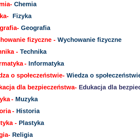
mia-
Chemia
yka-
Fizyka
grafia-
Geografia
howanie fizyczne -
Wychowanie fizyczne
hnika -
Technika
ormatyka
-
Informatyka
dza o społeczeństwie-
Wiedza o społeczeństwi
kacja dla bezpieczeństwa-
Edukacja dla bezpi
yka
-
Muzyka
oria
-
Historia
tyka -
Plastyka
gia-
Religia