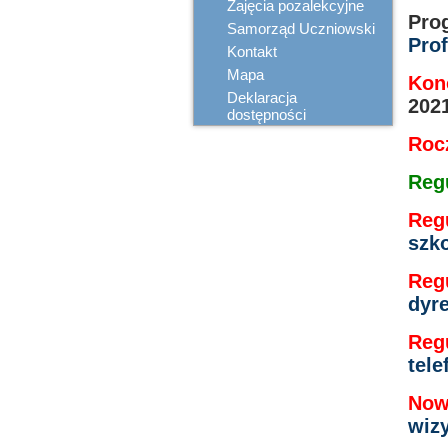
Zajęcia pozalekcyjne
Pro
Samorząd Uczniowski
Prof
Kontakt
Mapa
Kon
Deklaracja
202
dostępności
Roc
Reg
Reg
szk
Reg
dyr
Reg
tel
Now
wiz