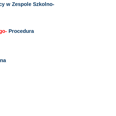
cy w Zespole Szkolno-
ego-
Procedura
lna