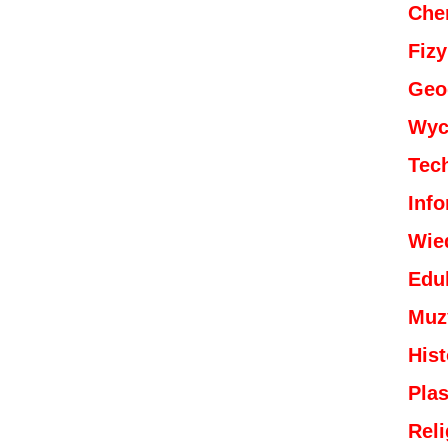
Che
Fiz
Geo
Wyc
Tec
Inf
Wie
Edu
Muz
Hist
Plas
Reli