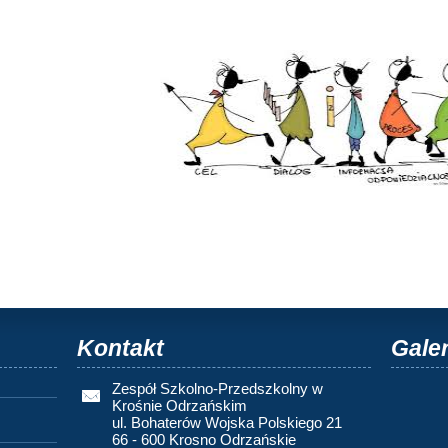
Kontakt
Galer
Zespół Szkolno-Przedszkolny w
Krośnie Odrzańskim
ul. Bohaterów Wojska Polskiego 21
66 - 600 Krosno Odrzańskie