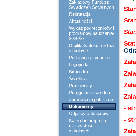
Zakładowy Fundusz
Świadczeń Socjalnych
Sta
Rekrutacja
Stan
Aktualności
Wykaz podręczników i
Stan
programów nauczania-
2026/27
Stat
Duplikaty dokumentów
Odr
szkolnych
Pedagog i psycholog
Z
ał
Logopeda
Biblioteka
Zała
Świetlica
Zała
Pracownicy
Pielęgniarka szkolna
Zała
Zamówienia publiczne
Dokumenty
- st
Odjazdy autobusów
- st
Kalendarz imprez i
uroczystości
Zała
szkolnych