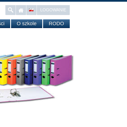
LOGOWANIE
ci
O szkole
RODO