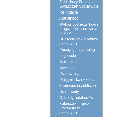
Zakładowy Fundusz
Świadczeń Socjalnych
Rekrutacja
Aktualności
Wykaz podręczników i
programów nauczania-
2026/27
Duplikaty dokumentów
szkolnych
Pedagog i psycholog
Logopeda
Biblioteka
Świetlica
Pracownicy
Pielęgniarka szkolna
Zamówienia publiczne
Dokumenty
Odjazdy autobusów
Kalendarz imprez i
uroczystości
szkolnych