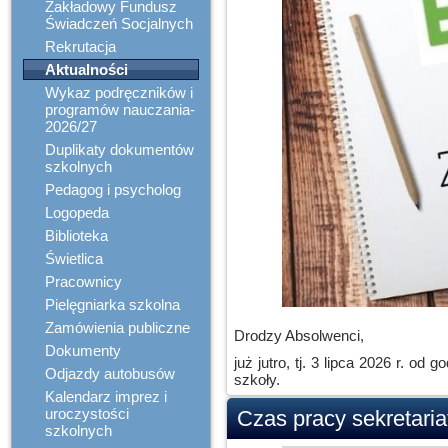
Zakładowy Fundusz
Świadczeń Socjalnych
Rekrutacja
Aktualności
Wykaz podręczników i
programów nauczania-
2026/27
Duplikaty dokumentów
szkolnych
Pedagog i psycholog
Logopeda
Biblioteka
Świetlica
Pracownicy
Pielęgniarka szkolna
Zamówienia publiczne
Drodzy Absolwenci,
Dokumenty
już jutro, tj. 3 lipca 2026 r. 
Odjazdy autobusów
szkoły.
Kalendarz imprez i
uroczystości
Czas pracy sekretaria
szkolnych