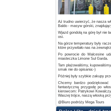
Aż trudno uwierzyć, że nasza w
Baldo - masyw górski, znajdują
Wjazd gondolą na górę był nie l
osi.
Na górze temperatury były racze
które przywitało nas na zewnątrz
Po powrocie do Malcesine uda
miasteczka Limone Sul Garda.
Tam plażowaliśmy, kupowaliśmy 
smak nie do opisania:-)
Później były szybkie zakupy prz
Chcemy bardzo podziękować n
fantastyczną przygodę po wło
kierowcom: Patrykowi Kowalczyk
Waszej trójce, naszą włoską pr
@Biuro podróży Mega Tours