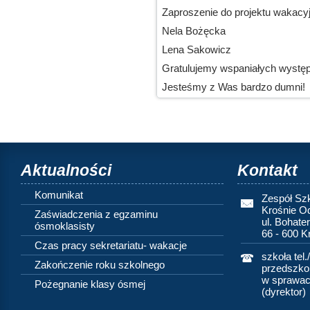
Zaproszenie do projektu wakacy
Nela Bożęcka
Lena Sakowicz
Gratulujemy wspaniałych wystę
Jesteśmy z Was bardzo dumni!
Aktualności
Kontakt
Komunikat
Zespół Sz
Krośnie O
Zaświadczenia z egzaminu
ul. Bohate
ósmoklasisty
66 - 600 
Czas pracy sekretariatu- wakacje
szkoła tel.
Zakończenie roku szkolnego
przedszkol
w sprawach
Pożegnanie klasy ósmej
(dyrektor)