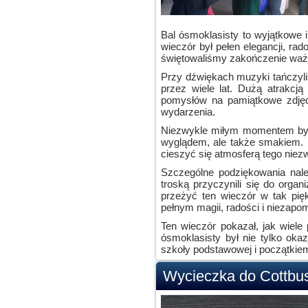
Bal ósmoklasisty to wyjątkowe 
wieczór był pełen elegancji, ra
świętowaliśmy zakończenie waż
Przy dźwiękach muzyki tańczyl
przez wiele lat. Dużą atrakcją
pomysłów na pamiątkowe zdjęci
wydarzenia.
Niezwykle miłym momentem było 
wyglądem, ale także smakiem. 
cieszyć się atmosferą tego niez
Szczególne podziękowania nal
troską przyczynili się do organ
przeżyć ten wieczór w tak pięk
pełnym magii, radości i niezap
Ten wieczór pokazał, jak wiele
ósmoklasisty był nie tylko ok
szkoły podstawowej i początkie
Wycieczka do Cottbu