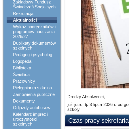
Zakładowy Fundusz
Świadczeń Socjalnych
Rekrutacja
Aktualności
Wykaz podręczników i
programów nauczania-
2026/27
Duplikaty dokumentów
szkolnych
Pedagog i psycholog
Logopeda
Biblioteka
Świetlica
Pracownicy
Pielęgniarka szkolna
Zamówienia publiczne
Drodzy Absolwenci,
Dokumenty
już jutro, tj. 3 lipca 2026 r. 
Odjazdy autobusów
szkoły.
Kalendarz imprez i
uroczystości
Czas pracy sekretaria
szkolnych