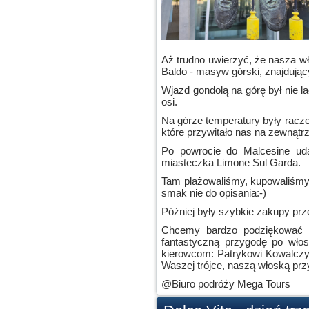
Aż trudno uwierzyć, że nasza w
Baldo - masyw górski, znajdują
Wjazd gondolą na górę był nie l
osi.
Na górze temperatury były racze
które przywitało nas na zewnątrz
Po powrocie do Malcesine uda
miasteczka Limone Sul Garda.
Tam plażowaliśmy, kupowaliśmy 
smak nie do opisania:-)
Później były szybkie zakupy prz
Chcemy bardzo podziękować n
fantastyczną przygodę po wło
kierowcom: Patrykowi Kowalczyk
Waszej trójce, naszą włoską pr
@Biuro podróży Mega Tours