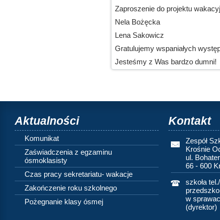
Zaproszenie do projektu wakacy
Nela Bożęcka
Lena Sakowicz
Gratulujemy wspaniałych wystę
Jesteśmy z Was bardzo dumni!
Aktualności
Kontakt
Komunikat
Zespół Sz
Krośnie O
Zaświadczenia z egzaminu
ul. Bohate
ósmoklasisty
66 - 600 
Czas pracy sekretariatu- wakacje
szkoła tel.
Zakończenie roku szkolnego
przedszkol
w sprawach
Pożegnanie klasy ósmej
(dyrektor)