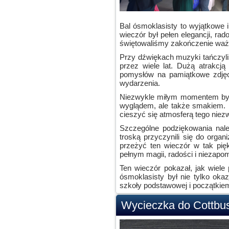
Bal ósmoklasisty to wyjątkowe 
wieczór był pełen elegancji, ra
świętowaliśmy zakończenie waż
Przy dźwiękach muzyki tańczyl
przez wiele lat. Dużą atrakcją
pomysłów na pamiątkowe zdjęci
wydarzenia.
Niezwykle miłym momentem było 
wyglądem, ale także smakiem. 
cieszyć się atmosferą tego niez
Szczególne podziękowania nal
troską przyczynili się do organ
przeżyć ten wieczór w tak pięk
pełnym magii, radości i niezap
Ten wieczór pokazał, jak wiele
ósmoklasisty był nie tylko ok
szkoły podstawowej i początkie
Wycieczka do Cottbu