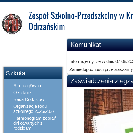
Zespół Szkolno-Przedszkolny w Kr
Odrzańskim
Zakładowy Fundusz
Komunikat
Świadczeń
Socjalnych
Informujemy, że w dniu 07.08.202
Za niedogodności przepraszamy
Szkoła
Zaświadczenia z egz
Strona główna
O szkole
Rada Rodziców
Organizacja roku
szkolnego 2026/2027
Harmonogram zebrań i
dni otwartych z
rodzicami