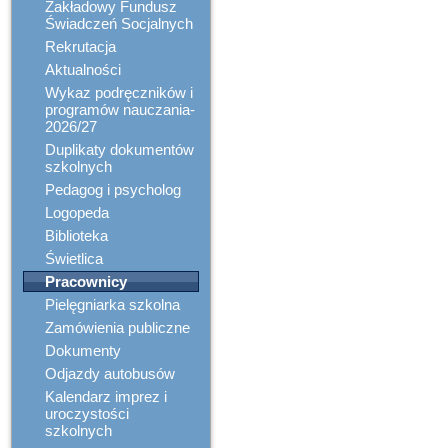
Zakładowy Fundusz
Świadczeń Socjalnych
Rekrutacja
Aktualności
Wykaz podręczników i
programów nauczania-
2026/27
Duplikaty dokumentów
szkolnych
Pedagog i psycholog
Logopeda
Biblioteka
Świetlica
Pracownicy
Pielęgniarka szkolna
Zamówienia publiczne
Dokumenty
Odjazdy autobusów
Kalendarz imprez i
uroczystości
szkolnych