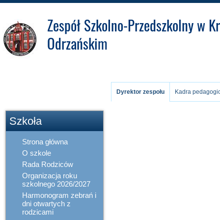
Zespół Szkolno-Przedszkolny w Kr
Odrzańskim
Pracownicy
Zakładowy Fundusz
Świadczeń
Dyrektor zespołu
Kadra pedagogi
Socjalnych
Dyrektor zespołu
Szkoła
Strona główna
O szkole
Rada Rodziców
Organizacja roku
szkolnego 2026/2027
Harmonogram zebrań i
dni otwartych z
rodzicami