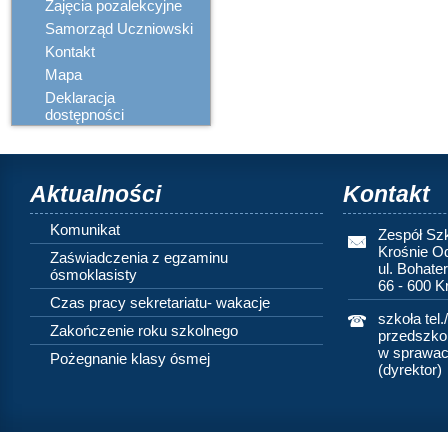
Zajęcia pozalekcyjne
Samorząd Uczniowski
Kontakt
Mapa
Deklaracja
dostępności
Aktualności
Kontakt
Komunikat
Zespół Sz
Krośnie O
Zaświadczenia z egzaminu
ul. Bohate
ósmoklasisty
66 - 600 
Czas pracy sekretariatu- wakacje
szkoła tel.
Zakończenie roku szkolnego
przedszkol
w sprawach
Pożegnanie klasy ósmej
(dyrektor)