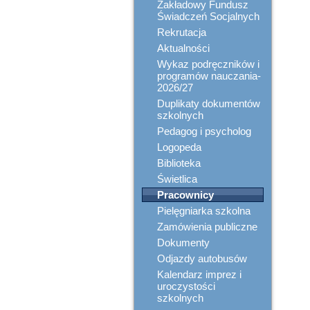
Zakładowy Fundusz
Świadczeń Socjalnych
Rekrutacja
Aktualności
Wykaz podręczników i
programów nauczania-
2026/27
Duplikaty dokumentów
szkolnych
Pedagog i psycholog
Logopeda
Biblioteka
Świetlica
Pracownicy
Pielęgniarka szkolna
Zamówienia publiczne
Dokumenty
Odjazdy autobusów
Kalendarz imprez i
uroczystości
szkolnych