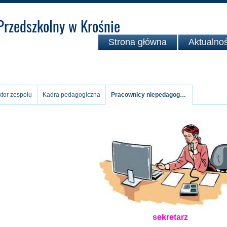
Przedszkolny w Krośnie
Strona główna
Aktualnoś
cownicy
tor zespołu
Kadra pedagogiczna
Pracownicy niepedagogiczni
cownicy niepedagogiczni
sekretarz