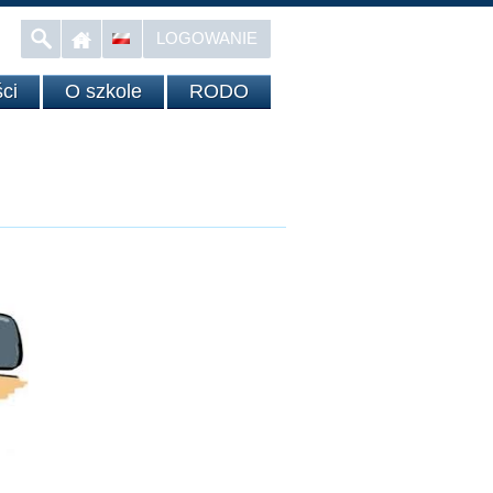
LOGOWANIE
ci
O szkole
RODO