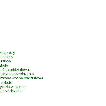
,
ka szkoły
a szkoły
 szkoły
zkoły
woźna oddziałowa
alacz co przedszkola
dszkola/ woźna oddziałowa
 szkole
ciela w szkole
w przedszkolu