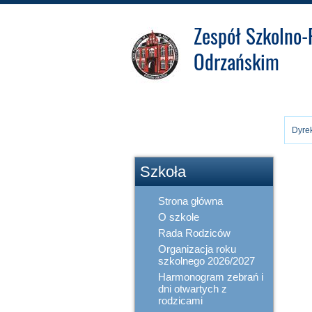
Zespół Szkolno-
Odrzańskim
Pra
Zakładowy Fundusz
Świadczeń
Dyrek
Socjalnych
Pra
Szkoła
Strona główna
O szkole
Rada Rodziców
Organizacja roku
szkolnego 2026/2027
Harmonogram zebrań i
dni otwartych z
rodzicami